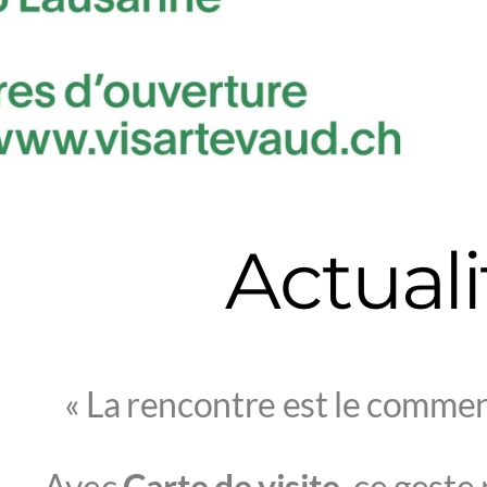
Actuali
« La rencontre est le comme
Avec
Carte de visite
, ce geste