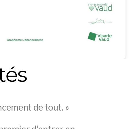
tés
ncement de tout. »
 premier d'entrer en